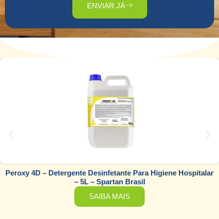
ENVIAR JÁ
Luva Látex Descartável C/ Amido Volk TG
SAIBA MAIS