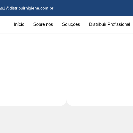
s1@distribuirhigiene.com.br
Início
Sobre nós
Soluções
Distribuir Profissional
 Acrílico Termoplástico Anti
– Spartan Brasil