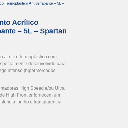
ico Termoplástico Antiderrapante – 5L –
to Acrílico
ante – 5L – Spartan
 acrílico termoplástico com
 especialmente desenvolvido para
ego intenso (hipermercados,
ntadoras High Speed e/ou Ultra
 de High Frontier fornecem um
tência, brilho e transparência.