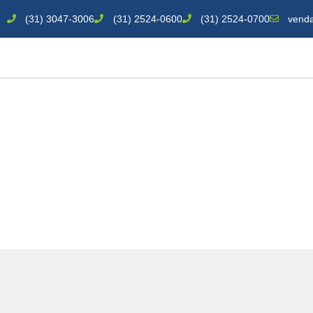
(31) 3047-3006
(31) 2524-0600
(31) 2524-0700
venda
High Frontier – Acabamento