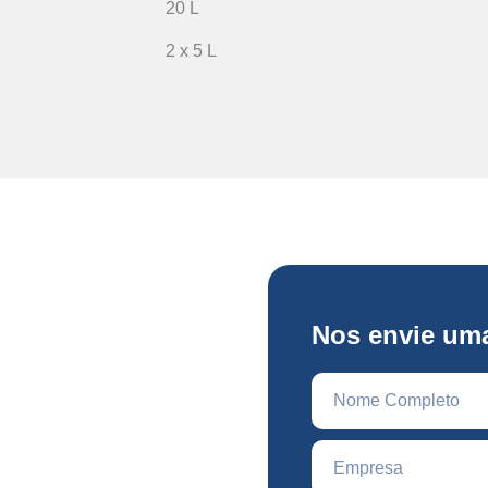
20 L
2 x 5 L
stas em
Nos envie u
l
s economia e eficiência?
om uma solução sob medida