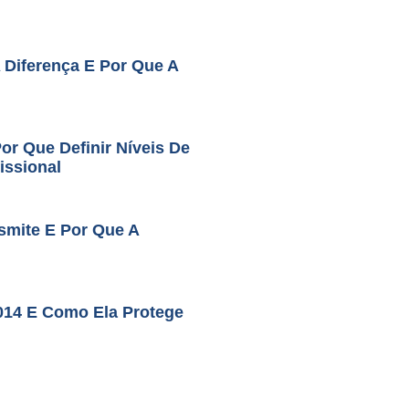
A Diferença E Por Que A
r Que Definir Níveis De
issional
smite E Por Que A
014 E Como Ela Protege