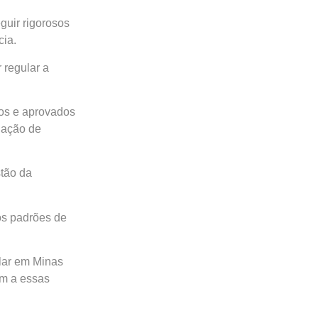
guir rigorosos
cia.
 regular a
dos e aprovados
inação de
stão da
os padrões de
alar em Minas
am a essas