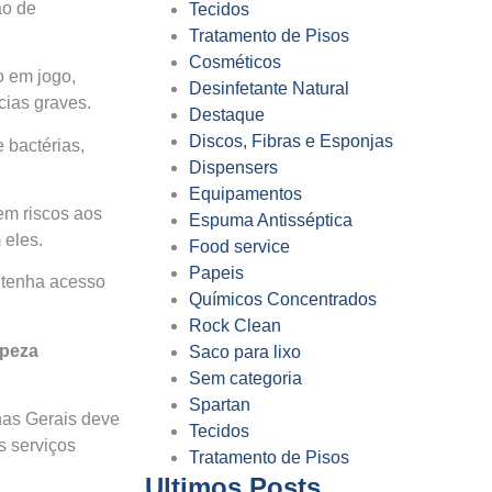
ão de
Tecidos
Tratamento de Pisos
Cosméticos
o em jogo,
Desinfetante Natural
cias graves.
Destaque
Discos, Fibras e Esponjas
 bactérias,
Dispensers
Equipamentos
em riscos aos
Espuma Antisséptica
 eles.
Food service
Papeis
l tenha acesso
Químicos Concentrados
Rock Clean
mpeza
Saco para lixo
Sem categoria
Spartan
nas Gerais deve
Tecidos
s serviços
Tratamento de Pisos
Ultimos Posts