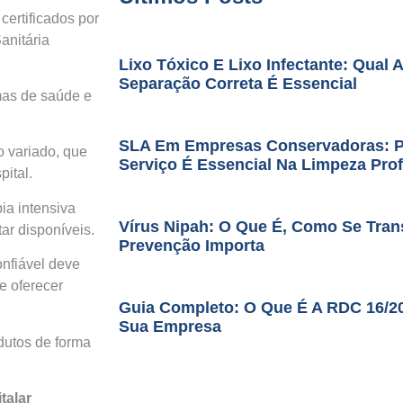
certificados por
anitária
Lixo Tóxico E Lixo Infectante: Qual 
Separação Correta É Essencial
mas de saúde e
SLA Em Empresas Conservadoras: Po
o variado, que
Serviço É Essencial Na Limpeza Prof
pital.
ia intensiva
Vírus Nipah: O Que É, Como Se Tran
ar disponíveis.
Prevenção Importa
onfiável deve
e oferecer
Guia Completo: O Que É A RDC 16/2
Sua Empresa
odutos de forma
talar