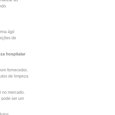
ando
rma ágil
uições de
za hospitalar
om fornecedor,
utos de limpeza
or no mercado.
e pode ser um
dutos