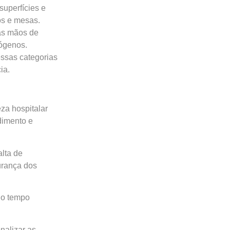
superfícies e
os e mesas.
das mãos de
tógenos.
essas categorias
ia.
za hospitalar
dimento e
alta de
urança dos
no tempo
alizar as