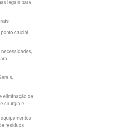
as legais para
rais
 ponto crucial
s necessidades,
para
Gerais,
de eliminação de
 cirurgia e
e equipamentos
de resíduos