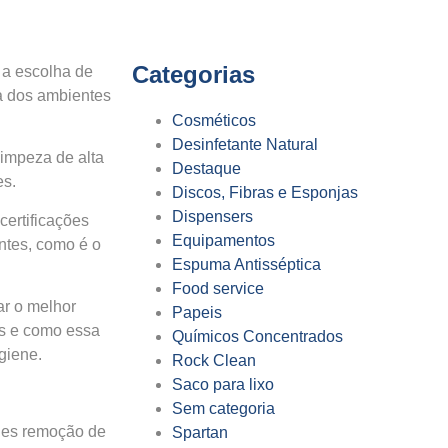
Categorias
 a escolha de
ça dos ambientes
Cosméticos
Desinfetante Natural
limpeza de alta
Destaque
es.
Discos, Fibras e Esponjas
Dispensers
certificações
Equipamentos
antes, como é o
Espuma Antisséptica
Food service
ar o melhor
Papeis
is e como essa
Químicos Concentrados
giene.
Rock Clean
Saco para lixo
Sem categoria
ples remoção de
Spartan