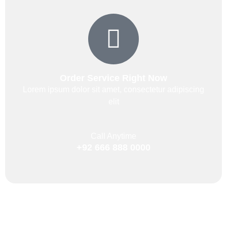
Order Service Right Now
Lorem ipsum dolor sit amet, consectetur adipiscing
elit
Call Anytime
+92 666 888 0000