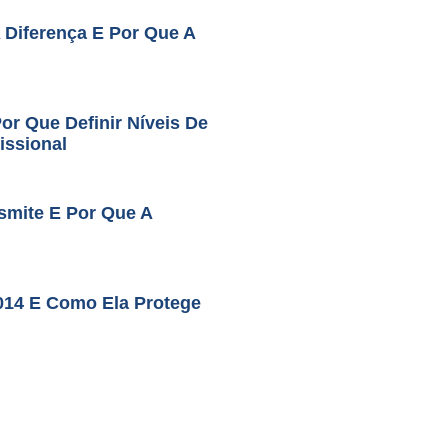
A Diferença E Por Que A
r Que Definir Níveis De
issional
smite E Por Que A
014 E Como Ela Protege