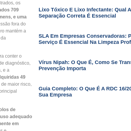
trados, os
Lixo Tóxico E Lixo Infectante: Qual 
ados 709
Separação Correta É Essencial
mens, e uma
ssão fora do
eiro mantém a
SLA Em Empresas Conservadoras: Po
 da
Serviço É Essencial Na Limpeza Prof
a conter o
Vírus Nipah: O Que É, Como Se Tran
de diagnóstico,
Prevenção Importa
, e a
dquiridas 49
 de maior risco,
Guia Completo: O Que É A RDC 16/2
rincipal
Sua Empresa
olos de
o uso adequado
lmente em
os e