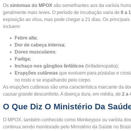
Os
sintomas do MPOX
são semelhantes aos da varíola hum
geralmente mais leves. O período de incubação varia de
6 a 
exposição ao vírus, mas pode chegar a 21 dias. Os principais
incluem:
Febre alta
;
Dor de cabeça intensa
;
Dores musculares
;
Fadiga
;
Inchaço nos gânglios linfáticos
(linfadenopatia);
Erupções cutâneas
que evoluem para pústulas e cros
no rosto e se espalhando pelo corpo.
As erupções cutâneas são uma característica marcante da d
causar grande desconforto. A doença dura, em média, de
2 a
O Que Diz O Ministério Da Saúd
O MPOX, também conhecido como Monkeypox ou varíola dos
continua sendo monitorado pelo Ministério da Saúde no Brasi