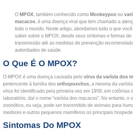
O
MPOX
, também conhecido como
Monkeypox
ou
var
macacos
, é uma doença viral que tem chamado a aten
todo o mundo. Neste artigo, abordamos tudo o que você
saber sobre o MPOX, desde seus sintomas e formas de
transmissão até as medidas de prevenção recomendada
autoridades de saúde.
O Que É O MPOX?
O MPOX é uma doença causada pelo
vírus da varíola dos
pertencente à família dos
orthopoxvírus
, a mesma da varíol
vírus foi identificado pela primeira vez em 1958, em colônia
laboratório, daí o nome “varíola dos macacos”. No entanto, o v
zoonótico, ou seja, pode ser transmitido de animais para hu
roedores e outros pequenos mamíferos os principais hospedei
Sintomas Do MPOX