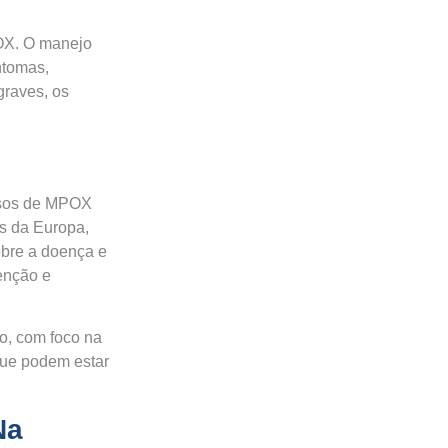
POX. O manejo
ntomas,
graves, os
asos de MPOX
s da Europa,
obre a doença e
enção e
o, com foco na
que podem estar
Na