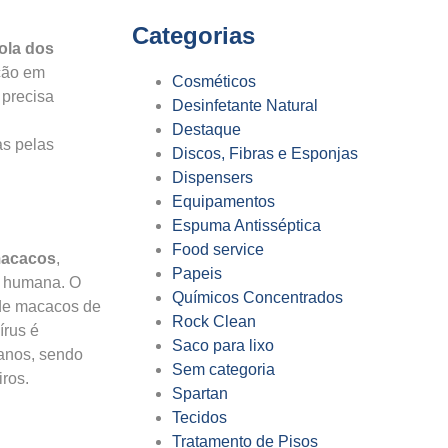
Categorias
íola dos
ção em
Cosméticos
 precisa
Desinfetante Natural
Destaque
s pelas
Discos, Fibras e Esponjas
Dispensers
Equipamentos
Espuma Antisséptica
Food service
 macacos
,
Papeis
a humana. O
Químicos Concentrados
s de macacos de
Rock Clean
írus é
Saco para lixo
manos, sendo
Sem categoria
ros.
Spartan
Tecidos
Tratamento de Pisos