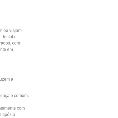
m ou viajam
idental e
trados, com
ente em
duzem a
oença é comum,
entemente com
e após o