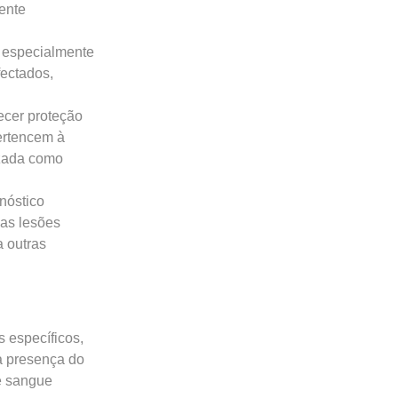
ente
, especialmente
fectados,
ecer proteção
ertencem à
izada como
nóstico
as lesões
a outras
s específicos,
a presença do
e sangue