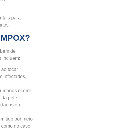
ntais para
rtos.
o MPOX?
mbém de
o incluem:
 ao tocar
s infectados,
humanos ocorre
 da pele,
ectadas ou
smitido por meio
, como no caso