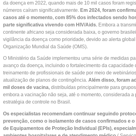
da doença em 2022, quando mais de 10 mil casos foram regis
números caíram significativamente.
Em 2024, foram confirm
casos até o momento, com 85% dos infectados sendo ho
parte significativa vivendo com HIV/Aids.
Embora a transmi
continente africano seja considerada baixa, o governo brasil
vigilância da doença como prioridade, devido ao alerta global
Organização Mundial da Saúde (OMS).
O Ministério da Saúde implementou uma série de medidas par
avanço da doença, incluindo o fortalecimento da capacidade 
treinamento de profissionais de saúde por meio de webinários
atualização de planos de contingência.
Além disso, foram a
mil doses de vacina,
distribuídas principalmente para grupos
embora a vacinação não seja, até o momento, considerada a p
estratégia de controle no Brasil.
Os especialistas recomendam continuar seguindo protoc
prevenção, como o isolamento de casos confirmados e 
de Equipamentos de Proteção Individual (EPIs), especia
ambientes hospitalares e de atendimento médico​
( Serviç