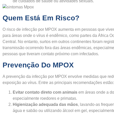
de cuidados de saúde ou atividades sexuais.
Quem Está Em Risco?
O risco de infecção por MPOX aumenta em pessoas que vive
para áreas onde o vírus é endêmico, como partes da África Oc
Central. No entanto, surtos em outros continentes foram regis
transmissão ocorrendo fora das áreas endêmicas, especialm
pessoas que tiveram contato próximo com infectados.
Prevenção Do MPOX
A prevenção da infecção por MPOX envolve medidas que re
exposição ao vírus. Entre as principais recomendações estão:
Evitar contato direto com animais
em áreas onde a d
especialmente roedores e primatas.
Higienização adequada das mãos
, lavando-as frequ
água e sabão ou utilizando álcool em gel, especialment