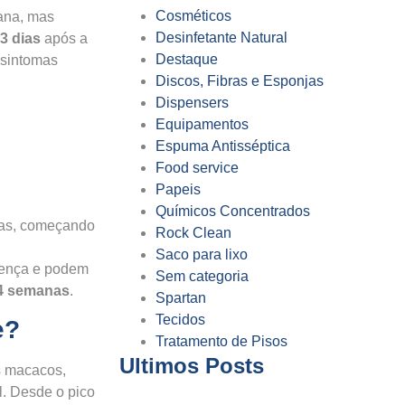
Cosméticos
ana, mas
Desinfetante Natural
13 dias
após a
Destaque
 sintomas
Discos, Fibras e Esponjas
Dispensers
Equipamentos
Espuma Antisséptica
Food service
Papeis
Químicos Concentrados
tas, começando
Rock Clean
Saco para lixo
oença e podem
Sem categoria
 4 semanas
.
Spartan
Tecidos
e?
Tratamento de Pisos
Ultimos Posts
 macacos,
l. Desde o pico