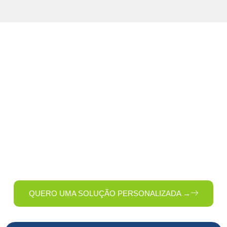
Fale com Especialistas em
Higiene Profissional
Quer saber como melhorar a limpeza da sua empresa com
mais economia e eficiência? Preencha o formulário e nossa
equipe entrará em contato com uma solução sob medida
para o seu negócio.
QUERO UMA SOLUÇÃO PERSONALIZADA →