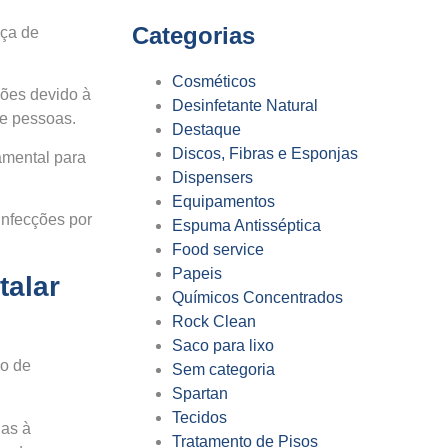
Categorias
nça de
Cosméticos
ções devido à
Desinfetante Natural
de pessoas.
Destaque
Discos, Fibras e Esponjas
damental para
Dispensers
Equipamentos
infecções por
Espuma Antisséptica
Food service
Papeis
talar
Químicos Concentrados
Rock Clean
Saco para lixo
ão de
Sem categoria
Spartan
Tecidos
as à
Tratamento de Pisos