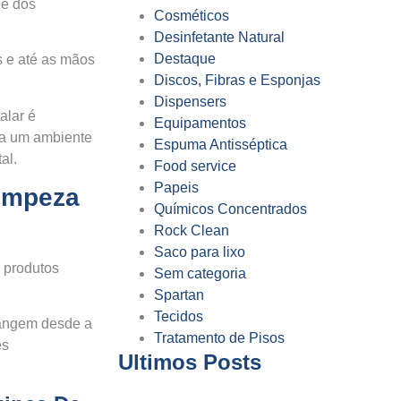
de dos
Cosméticos
Desinfetante Natural
Destaque
s e até as mãos
Discos, Fibras e Esponjas
Dispensers
alar é
Equipamentos
ra um ambiente
Espuma Antisséptica
al.
Food service
Papeis
Limpeza
Químicos Concentrados
Rock Clean
Saco para lixo
e produtos
Sem categoria
Spartan
Tecidos
brangem desde a
Tratamento de Pisos
es
Ultimos Posts