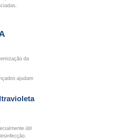
nciadas.
A
ernização da
ançados ajudam
travioleta
s
ecialmente útil
desinfecção.