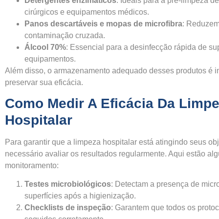
Detergentes enzimáticos
: Ideais para a pré-limpeza de
cirúrgicos e equipamentos médicos.
Panos descartáveis e mopas de microfibra
: Reduzem 
contaminação cruzada.
Álcool 70%
: Essencial para a desinfecção rápida de sup
equipamentos.
Além disso, o armazenamento adequado desses produtos é i
preservar sua eficácia.
Como Medir A Eficácia Da Limp
Hospitalar
Para garantir que a limpeza hospitalar está atingindo seus obj
necessário avaliar os resultados regularmente. Aqui estão a
monitoramento:
Testes microbiológicos
: Detectam a presença de mic
superfícies após a higienização.
Checklists de inspeção
: Garantem que todos os proto