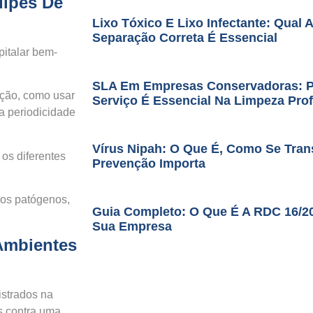
uipes De
Lixo Tóxico E Lixo Infectante: Qual 
Separação Correta É Essencial
pitalar bem-
SLA Em Empresas Conservadoras: Po
ação, como usar
Serviço É Essencial Na Limpeza Prof
a periodicidade
Vírus Nipah: O Que É, Como Se Tran
os diferentes
Prevenção Importa
aos patógenos,
Guia Completo: O Que É A RDC 16/2
Sua Empresa
Ambientes
istrados na
s contra uma