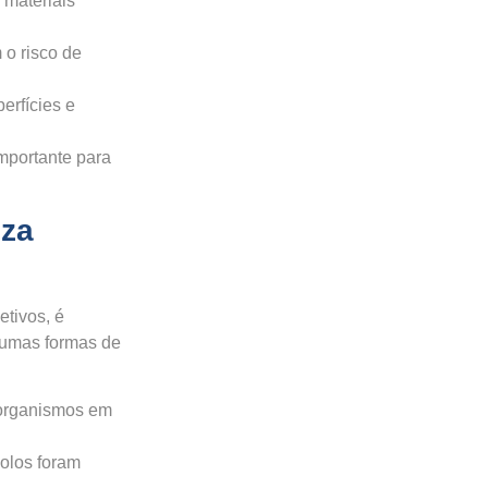
 materiais
o risco de
erfícies e
mportante para
eza
etivos, é
lgumas formas de
rorganismos em
colos foram