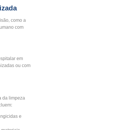
izada
cisão, como a
 humano com
ospitalar em
enizadas ou com
ia da limpeza
cluem:
ungicidas e