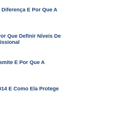
A Diferença E Por Que A
r Que Definir Níveis De
issional
smite E Por Que A
014 E Como Ela Protege