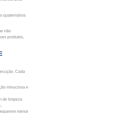
o quaternários
ue não
sses produtos,
E
execução. Cada
cção minuciosa e
am de limpeza
.
s requerem menor