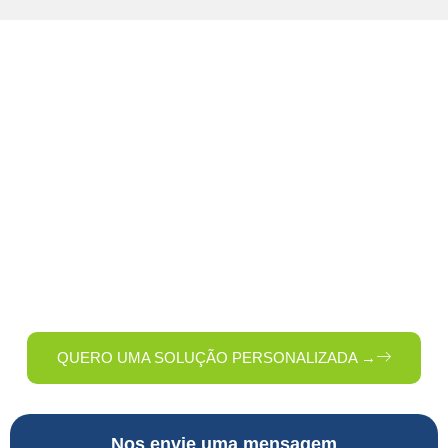
Fale com Especialistas em
Higiene Profissional
Quer saber como melhorar a limpeza da sua empresa com
mais economia e eficiência? Preencha o formulário e nossa
equipe entrará em contato com uma solução sob medida
para o seu negócio.
QUERO UMA SOLUÇÃO PERSONALIZADA →
Nos envie uma mensagem