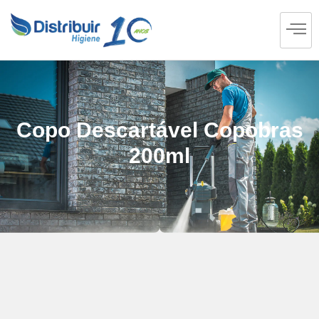
Copo Descartável Copobras
200ml