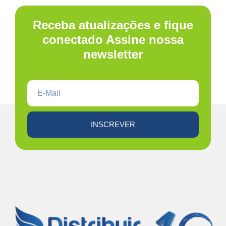
Receba atualizações e fique
conectado Assine nossa
newsletter
INSCREVER