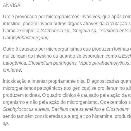
ANVISA:
Um é provocado por microrganismos invasivos, que após colo
intestino, podem invadir outros órgãos através da circulação 
Como exemplo, a
Salmonela sp., Shigella sp., Yersinea entero
Campylobacter jejuni;
Outro é causado por microorganismos que produzem toxinas
multiplicam no intestino ou quando se esporulam como a
Esch
patogênica, Clostridium perfringens, Vibrio parahaemolyticus,
cholerae;
Intoxicação alimentar propriamente dita: Diagnosticadas qua
microrganismos patogênicos (toxigênicos) se proliferam no al
produzem toxinas. O quadro clínico é causado pela ação da t
organismo e não pela ação do microrganismo. Os exemplos s
Staphylococus aureus, Bacillus cereus emético e Clostridium 
sendo também consideradas a alergia tipo histamina, produz
sp.