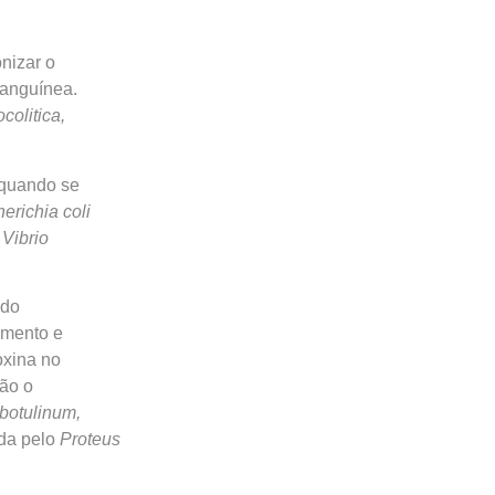
nizar o
sanguínea.
colitica,
 quando se
erichia coli
 Vibrio
ndo
imento e
oxina no
ão o
botulinum,
ida pelo
Proteus