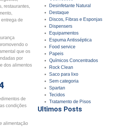
Desinfetante Natural
s, restaurantes,
Destaque
mento,
Discos, Fibras e Esponjas
 entrega de
Dispensers
Equipamentos
gurança
Espuma Antisséptica
 promovendo o
Food service
damental que os
Papeis
endadas por
Químicos Concentrados
de dos alimentos
Rock Clean
Saco para lixo
Sem categoria
4
Spartan
Tecidos
edimentos de
Tratamento de Pisos
 as condições
Ultimos Posts
de alimentação