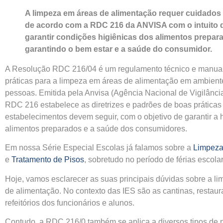
A limpeza em áreas de alimentação requer cuidados
de acordo com a RDC 216 da ANVISA com o intuito 
garantir condições higiênicas dos alimentos prepar
garantindo o bem estar e a saúde do consumidor.
A Resolução RDC 216/04 é um regulamento técnico e manua
práticas para a limpeza em áreas de alimentação em ambient
pessoas. Emitida pela Anvisa (Agência Nacional de Vigilância
RDC 216 estabelece as diretrizes e padrões de boas práticas
estabelecimentos devem seguir, com o objetivo de garantir a 
alimentos preparados e a saúde dos consumidores.
Em nossa Série Especial Escolas já falamos sobre a
Limpeza
e
Tratamento de Pisos
, sobretudo no período de férias escola
Hoje, vamos esclarecer as suas principais dúvidas sobre a l
de alimentação. No contexto das IES são as cantinas, restaur
refeitórios dos funcionários e alunos.
Contudo, a RDC 216/0 também se aplica a diversos tipos de 