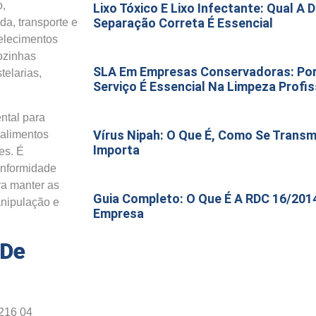
o,
Lixo Tóxico E Lixo Infectante: Qual A 
Separação Correta É Essencial
da, transporte e
belecimentos
cozinhas
SLA Em Empresas Conservadoras: Por 
telarias,
Serviço É Essencial Na Limpeza Profis
ntal para
Vírus Nipah: O Que É, Como Se Transm
 alimentos
Importa
es. É
onformidade
a manter as
Guia Completo: O Que É A RDC 16/201
anipulação e
Empresa
 De
 216 04