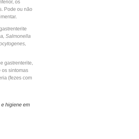
ferior, os
os. Pode ou não
imentar.
astrenterite
ca, Salmonella
nocytogenes,
 gastrenterite,
e os sintomas
eria (fezes com
 e higiene em