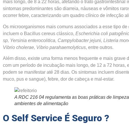
mais longo, de 8 a 22 horas, afetando o trato gastrointestinal in
sintomas predominantes são diarreia, náuseas e vômitos rar
ocorrer febre, caracterizando um quadro clínico de infecção al
Os microorganismos mais comuns associados a esse tipo de g
incluem o Bacillus cereus clássico,
Escherichia coli patogêni
sp, Yersinia enterocolitica, Campylobacter jejuni, Listeria mo
Vibrio cholerae, Vibrio parahaemolyticus
, entre outros.
Além disso, existe uma forma menos frequente e mais grave de
com um período de incubação mais longo, de 12 a 72 horas, 
podem se manifestar até 28 dias. Os sintomas incluem disent
muco, pus e sangue), febre, dor de cabeça e mal-estar.
A RDC 216 04 regulamenta as boas práticas de limpeza
ambientes de alimentação
O Self Service É Seguro
?