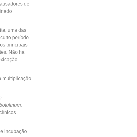
causadores de
minado
ite, uma das
curto período
 os principais
tes. Não há
oxicação
à multiplicação
o
botulinum,
línicos
 de incubação