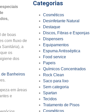
Categorias
 especiais
de
Cosméticos
ados,
Desinfetante Natural
Destaque
Discos, Fibras e Esponjas
l de boas
Dispensers
es com fluxo de
Equipamentos
 Sanitária), a
Espuma Antisséptica
 que os
Food service
higiene dos
Papeis
Químicos Concentrados
 de Banheiros
Rock Clean
res.
Saco para lixo
Sem categoria
impeza em áreas
Spartan
antes e
Tecidos
Tratamento de Pisos
Cosméticos
negócios,