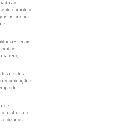
onado ao
mente durante o
postos por um
 de
liformes fecais,
,
ambas
diarreia,
ados desde a
a contaminação é
tempo de
o que
do a falhas no
 utilizados.