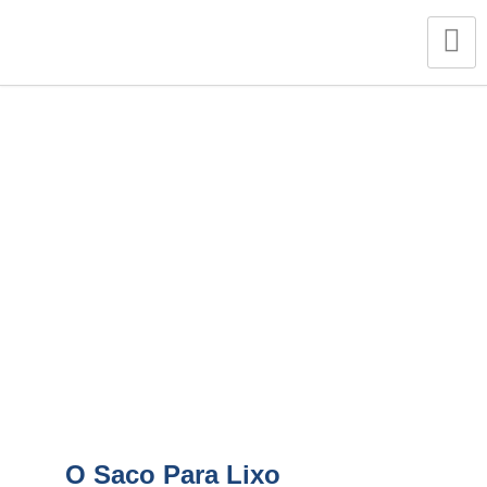
Como Fazer A Escolha Do Saco Para Lixo
Corporativo?
O Saco Para Lixo