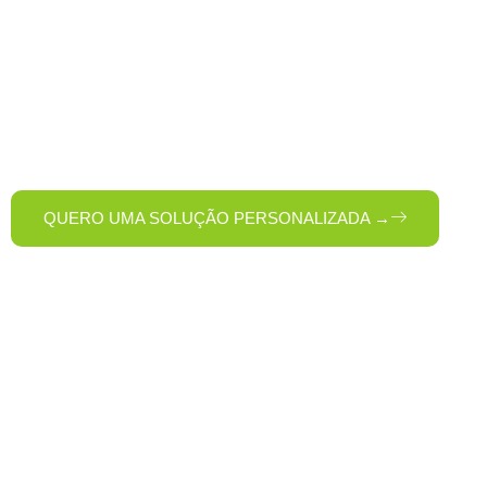
Higiene Profissiona
Quer saber como melhorar a limpeza da sua empresa com mai
Preencha o formulário e nossa equipe entrará em contato c
para o seu negócio.
QUERO UMA SOLUÇÃO PERSONALIZADA →