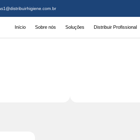
s1@distribuirhigiene.com.br
Início
Sobre nós
Soluções
Distribuir Profissional
 ANIMAL 0,60 CM C/CABO 1,