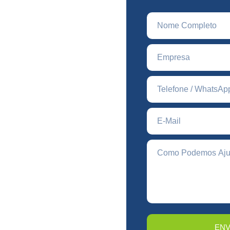
l
s economia e eficiência?
om uma solução sob medida
ENV