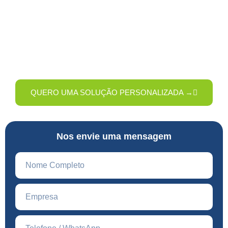
Quer saber como melhorar a limpeza da sua empresa com
mais economia e eficiência? Preencha o formulário e nossa
equipe entrará em contato com uma solução sob medida
para o seu negócio.
QUERO UMA SOLUÇÃO PERSONALIZADA →
Nos envie uma mensagem