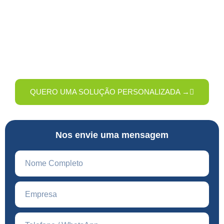
Quer saber como melhorar a limpeza da sua empresa com
mais economia e eficiência? Preencha o formulário e nossa
equipe entrará em contato com uma solução sob medida
para o seu negócio.
QUERO UMA SOLUÇÃO PERSONALIZADA →
Nos envie uma mensagem