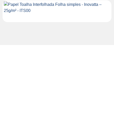
Fale com Especialistas em
Higiene Profissional
Quer saber como melhorar a limpeza da sua empresa com
mais economia e eficiência? Preencha o formulário e nossa
equipe entrará em contato com uma solução sob medida
para o seu negócio.