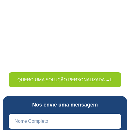
Fale com Especialistas em
Higiene Profissional
Quer saber como melhorar a limpeza da sua empresa com
mais economia e eficiência? Preencha o formulário e nossa
equipe entrará em contato com uma solução sob medida
para o seu negócio.
QUERO UMA SOLUÇÃO PERSONALIZADA →
Nos envie uma mensagem