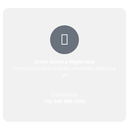
Order Service Right Now
Lorem ipsum dolor sit amet, consectetur adipiscing
elit
Call Anytime
+92 666 888 0000